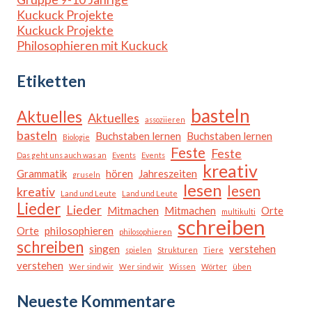
Kuckuck Projekte
Kuckuck Projekte
Philosophieren mit Kuckuck
Etiketten
basteln
Aktuelles
Aktuelles
assoziieren
basteln
Buchstaben lernen
Buchstaben lernen
Biologie
Feste
Feste
Das geht uns auch was an
Events
Events
kreativ
Grammatik
hören
Jahreszeiten
gruseln
lesen
lesen
kreativ
Land und Leute
Land und Leute
Lieder
Lieder
Mitmachen
Mitmachen
Orte
multikulti
schreiben
Orte
philosophieren
philosophieren
schreiben
singen
verstehen
spielen
Strukturen
Tiere
verstehen
Wer sind wir
Wer sind wir
Wissen
Wörter
üben
Neueste Kommentare