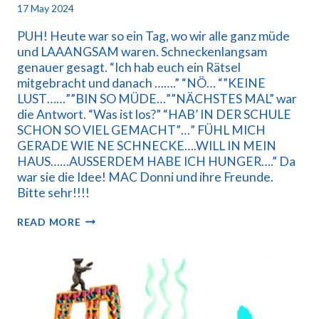
17 May 2024
PUH! Heute war so ein Tag, wo wir alle ganz müde
und LAAANGSAM waren. Schneckenlangsam
genauer gesagt. “Ich hab euch ein Rätsel
mitgebracht und danach …….” “NÖ… “”KEINE
LUST……””BIN SO MÜDE…””NÄCHSTES MAL” war
die Antwort. “Was ist los?” “HAB’ IN DER SCHULE
SCHON SO VIEL GEMACHT”…” FÜHL MICH
GERADE WIE NE SCHNECKE….WILL IN MEIN
HAUS……AUSSERDEM HABE ICH HUNGER….” Da
war sie die Idee! MAC Donni und ihre Freunde.
Bitte sehr!!!!
SCHNECKI.
READ MORE
ICK
MAC
DI.