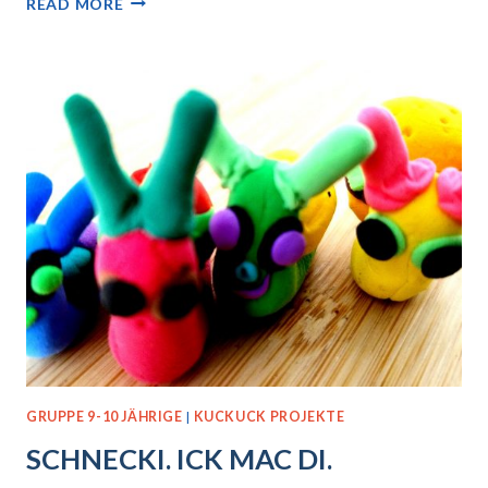
HALT:
READ MORE
ICH
BIN
JETZT
ANDERTHALB
GRUPPE 9-10 JÄHRIGE
|
KUCKUCK PROJEKTE
SCHNECKI. ICK MAC DI.