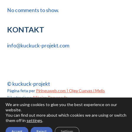
No comments to show.
KONTAKT
info@kuckuck-projekt.com
© kuckuck-projekt
Pàgina feta per
Pirineuweb.com | Olga Cuevas i Melis
Il·lustracions:
Mònica Ramoneda
We are using cookies to give you the best experience on our
website.
You can find out more about which cookies we are using or switch
Política de cookies
Política de privacidad
Aviso legal
them off in
settings
.
Accept
Reject
Settings