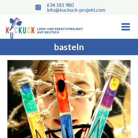
Skip
634 181 980
to
info@kuckuck-projekt.com
content
basteln