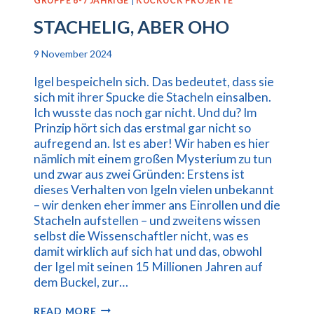
GRUPPE 6-7 JÄHRIGE
|
KUCKUCK PROJEKTE
STACHELIG, ABER OHO
9 November 2024
Igel bespeicheln sich. Das bedeutet, dass sie
sich mit ihrer Spucke die Stacheln einsalben.
Ich wusste das noch gar nicht. Und du? Im
Prinzip hört sich das erstmal gar nicht so
aufregend an. Ist es aber! Wir haben es hier
nämlich mit einem großen Mysterium zu tun
und zwar aus zwei Gründen: Erstens ist
dieses Verhalten von Igeln vielen unbekannt
– wir denken eher immer ans Einrollen und die
Stacheln aufstellen – und zweitens wissen
selbst die Wissenschaftler nicht, was es
damit wirklich auf sich hat und das, obwohl
der Igel mit seinen 15 Millionen Jahren auf
dem Buckel, zur…
STACHELIG,
READ MORE