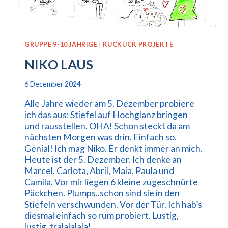
GRUPPE 9-10 JÄHRIGE
|
KUCKUCK PROJEKTE
NIKO LAUS
6 December 2024
Alle Jahre wieder am 5. Dezember probiere
ich das aus: Stiefel auf Hochglanz bringen
und rausstellen. OHA! Schon steckt da am
nächsten Morgen was drin. Einfach so.
Genial! Ich mag Niko. Er denkt immer an mich.
Heute ist der 5. Dezember. Ich denke an
Marcel, Carlota, Abril, Maia, Paula und
Camila. Vor mir liegen 6 kleine zugeschnürte
Päckchen. Plumps..schon sind sie in den
Stiefeln verschwunden. Vor der Tür. Ich hab’s
diesmal einfach so rum probiert. Lustig,
lustig, tralalalala!