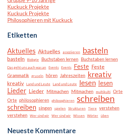
Gruppe 9-10 Jährige
Kuckuck Projekte
Kuckuck Projekte
Philosophieren mit Kuckuck
Etiketten
basteln
Aktuelles
Aktuelles
assoziieren
basteln
Buchstaben lernen
Buchstaben lernen
Biologie
Feste
Feste
Das geht uns auch was an
Events
Events
kreativ
Grammatik
hören
Jahreszeiten
gruseln
lesen
lesen
kreativ
Land und Leute
Land und Leute
Lieder
Lieder
Mitmachen
Mitmachen
Orte
multikulti
schreiben
Orte
philosophieren
philosophieren
schreiben
singen
verstehen
spielen
Strukturen
Tiere
verstehen
Wer sind wir
Wer sind wir
Wissen
Wörter
üben
Neueste Kommentare