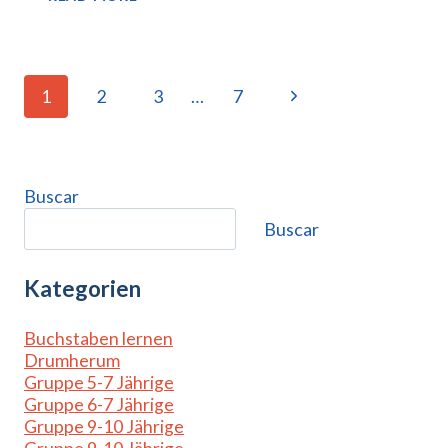
ABER
OHO
PAGE
Next
1
2
3
…
7
NAVIGATION
Page
Buscar
Buscar
Kategorien
Buchstaben lernen
Drumherum
Gruppe 5-7 Jährige
Gruppe 6-7 Jährige
Gruppe 9-10 Jährige