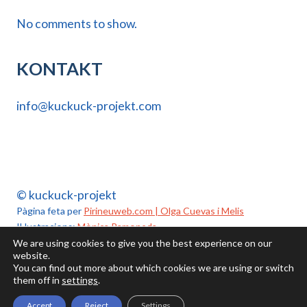
No comments to show.
KONTAKT
info@kuckuck-projekt.com
© kuckuck-projekt
Pàgina feta per
Pirineuweb.com | Olga Cuevas i Melis
Il·lustracions:
Mònica Ramoneda
We are using cookies to give you the best experience on our
website.
You can find out more about which cookies we are using or switch
Política de cookies
Política de privacidad
Aviso legal
them off in
settings
.
Accept
Reject
Settings