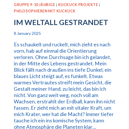
GRUPPE 9-10 JÄHRIGE
|
KUCKUCK PROJEKTE
|
PHILOSOPHIEREN MIT KUCKUCK
IM WELTALL GESTRANDET
8 January 2025
Es schaukelt und ruckelt, mich zieht es nach
vorn, hab auf einmal die Orientierung
verloren. Ohne Durchsage bin ich gelandet,
in der Mitte des Lebens gestrandet. Mein
Blick fällt nach draußen ins tiefe Dunkel, ein
blaues Licht steigt auf, es funkelt. Etwas
warmes Vertrautes streift mein Gesicht, die
Gestalt meiner Hand, zu leicht, das bin ich
nicht. Von ganz weit weg, noch voll am
Wachsen, erstrahlt der Erdball, kann ihn nicht
fassen. Er zieht mich an mit vitaler Kraft, um
mich Krater, wer hat die Macht? Immer tiefer
tauche ich ein ins komische System, kann
ohne Atmosphäre die Planeten klar…