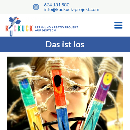
Skip
634 181 980
to
info@kuckuck-projekt.com
content
Das ist los