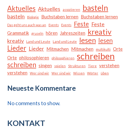
basteln
Aktuelles
Aktuelles
assoziieren
basteln
Buchstaben lernen
Buchstaben lernen
Biologie
Feste
Feste
Das geht uns auch was an
Events
Events
kreativ
Grammatik
hören
Jahreszeiten
gruseln
lesen
lesen
kreativ
Land und Leute
Land und Leute
Lieder
Lieder
Mitmachen
Mitmachen
Orte
multikulti
schreiben
Orte
philosophieren
philosophieren
schreiben
singen
verstehen
spielen
Strukturen
Tiere
verstehen
Wer sind wir
Wer sind wir
Wissen
Wörter
üben
Neueste Kommentare
No comments to show.
KONTAKT