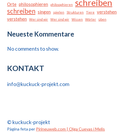
schreiben
Orte
philosophieren
philosophieren
schreiben
singen
verstehen
spielen
Strukturen
Tiere
verstehen
Wer sind wir
Wer sind wir
Wissen
Wörter
üben
Neueste Kommentare
No comments to show.
KONTAKT
info@kuckuck-projekt.com
© kuckuck-projekt
Pàgina feta per
Pirineuweb.com | Olga Cuevas i Melis