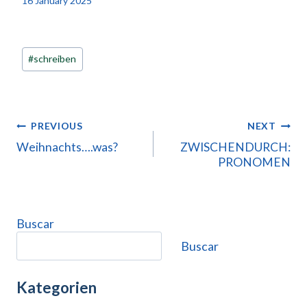
16 January 2025
Post
#
schreiben
Tags:
POST
PREVIOUS
NEXT
NAVIGATION
Weihnachts….was?
ZWISCHENDURCH:
PRONOMEN
Buscar
Buscar
Kategorien