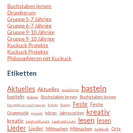
Buchstaben lernen
Drumherum
Gruppe 5-7 Jährige
Gruppe 6-7 Jährige
Gruppe 9-10 Jährige
Gruppe 9-10 Jährige
Kuckuck Projekte
Kuckuck Projekte
Philosophieren mit Kuckuck
Etiketten
basteln
Aktuelles
Aktuelles
assoziieren
basteln
Buchstaben lernen
Buchstaben lernen
Biologie
Feste
Feste
Das geht uns auch was an
Events
Events
kreativ
Grammatik
hören
Jahreszeiten
gruseln
lesen
lesen
kreativ
Land und Leute
Land und Leute
Lieder
Lieder
Mitmachen
Mitmachen
Orte
multikulti